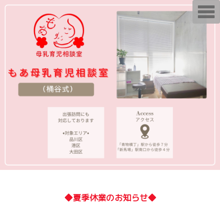
T
o
g
g
l
e
n
a
v
i
g
a
t
i
o
n
◆夏季休業のお知らせ◆