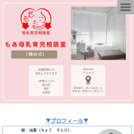
T
o
g
g
l
e
n
a
v
i
g
a
t
i
o
n
▼プロフィール▼
趙 成喜（ちょう そんひ）