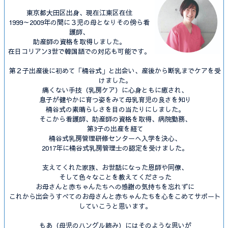
東京都大田区出身、現在江東区在住
1999～2009年の間に３児の母となりその傍ら看
護師、
助産師の資格を取得しました。
在日コリアン3世で韓国語での対応も可能です。
第２子出産後に初めて「桶谷式」と出会い、産後から断乳までケアを受
けました。
痛くない手技（乳房ケア）に心身ともに癒され、
息子が健やかに育つ姿をみて母乳育児の良さを知り
桶谷式の素晴らしさを目の当たりにしました。
そこから看護師、助産師の資格を取得、病院勤務、
第3子の出産を経て
桶谷式乳房管理研修センターへ入学を決心、
2017年に桶谷式乳房管理士の認定を受けました。
支えてくれた家族、お世話になった恩師や同僚、
そして色々なことを教えてくださった
お母さんと赤ちゃんたちへの感謝の気持ちを忘れずに
これから出会うすべてのお母さんと赤ちゃんたちを心をこめてサポート
していこうと思います。
もあ（母児のハングル読み）にはそのような思いが